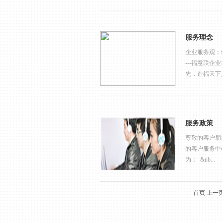
服务理念
企业服务观：
---福意联企
先，造福天下人
服务政策
尊敬的客户朋
的客户服务中
为： &nb...
首页
上一