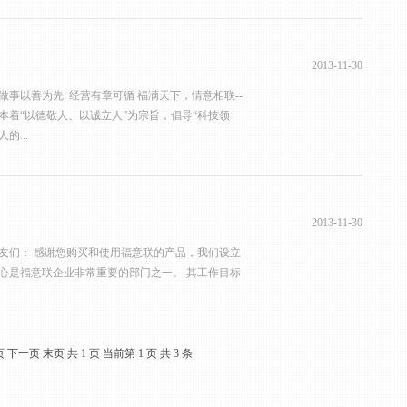
2013-11-30
做事以善为先 经营有章可循 福满天下，情意相联--
业本着“以德敬人、以诚立人”为宗旨，倡导“科技领
的...
2013-11-30
友们： 感谢您购买和使用福意联的产品，我们设立
心是福意联企业非常重要的部门之一。 其工作目标
页
下一页
末页
共 1 页
当前第 1 页
共 3 条